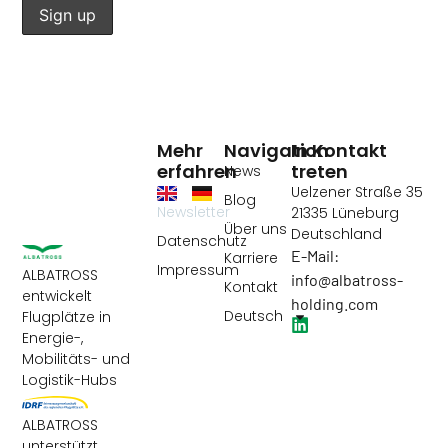
Mehr
Navigation
In Kontakt
erfahren
treten
News
Uelzener Straße 35
Blog
Newsletter
21335 Lüneburg
Über uns
Deutschland
Datenschutz
E-Mail:
Karriere
Impressum
ALBATROSS
info@albatross-
Kontakt
entwickelt
holding.com
Deutsch
Flugplätze in
Energie-,
Mobilitäts- und
Logistik-Hubs
ALBATROSS
unterstützt