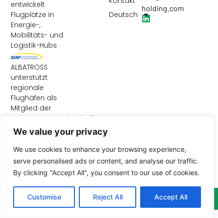
Kontakt
entwickelt
holding.com
Deutsch
Flugplätze in
Energie-,
Mobilitäts- und
Logistik-Hubs
ALBATROSS
unterstützt
regionale
Flughäfen als
Mitglied der
Interessengemeinschaft
der regionalen
We value your privacy
Flugplätze
We use cookies to enhance your browsing experience,
serve personalised ads or content, and analyse our traffic.
By clicking "Accept All", you consent to our use of cookies.
Customise
Reject All
Accept All
© 2026 All Rights Reserved.